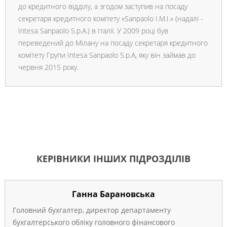
до кредитного відділу, а згодом заступив на посаду
секретаря кредитного комітету «Sanpaolo I.M.I.» (надалі -
Intesa Sanpaolo S.p.A.) в Італії. У 2009 році був
переведений до Мілану на посаду секретаря кредитного
комітету Групи Intesa Sanpaolo S.p.A, яку він займав до
червня 2015 року.
КЕРІВНИКИ ІНШИХ ПІДРОЗДІЛІВ
Ганна Барановська
Головний бухгалтер, директор департаменту
бухгалтерського обліку головного фінансового