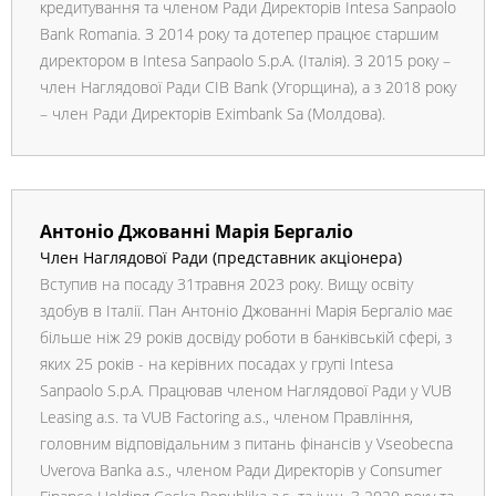
кредитування та членом Ради Директорів Intesa Sanpaolo
Bank Romania. З 2014 року та дотепер працює старшим
директором в Intesa Sanpaolo S.p.A. (Італія). З 2015 року –
член Наглядової Ради CIB Bank (Угорщина), а з 2018 року
– член Ради Директорів Eximbank Sa (Молдова).
Антоніо Джованні Марія Бергаліо
Член Наглядової Ради (представник акціонера)
Вступив на посаду 31травня 2023 року. Вищу освіту
здобув в Італії. Пан Антоніо Джованні Марія Бергаліо має
більше ніж 29 років досвіду роботи в банківській сфері, з
яких 25 років - на керівних посадах у групі Intesa
Sanpaolo S.p.A. Працював членом Наглядової Ради у VUB
Leasing a.s. та VUB Factoring a.s., членом Правління,
головним відповідальним з питань фінансів у Vseobecna
Uverova Banka a.s., членом Ради Директорів у Consumer