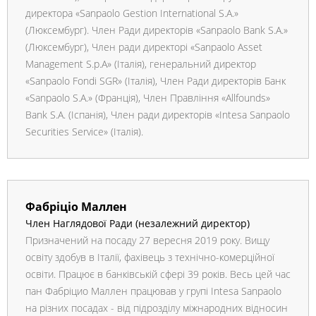
директора «Sanpaolo Gestion International S.A.»
(Люксембург). Член Ради директорів «Sanpaolo Bank S.A.»
(Люксембург), Член ради директорі «Sanpaolo Asset
Management S.p.A» (Італія), генеральний директор
«Sanpaolo Fondi SGR» (Італія), Член Ради директорів Банк
«Sanpaolo S.A.» (Франція), Член Правління «Allfounds»
Bank S.A. (Іспанія), Член ради директорів «Intesa Sanpaolo
Securities Service» (Італія).
Фабріціо Маллен
Член Наглядової Ради (незалежний директор)
Призначений на посаду 27 вересня 2019 року. Вищу
освіту здобув в Італії, фахівець з технічно-комерційної
освіти. Працює в банківській сфері 39 років. Весь цей час
пан Фабріцио Маллен працював у групі Intesa Sanpaolo
на різних посадах - від підрозділу міжнародних відносин