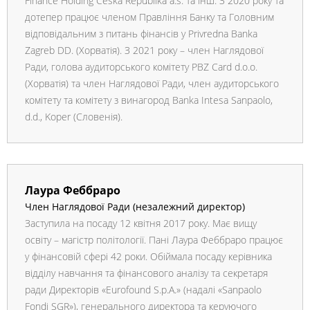
Finance Holding Ceska Republika a.s. та інш. З 2020 року та
дотепер працює членом Правління Банку та Головним
відповідальним з питань фінансів у Privredna Banka
Zagreb DD. (Хорватія). З 2021 року – член Наглядової
Ради, голова аудиторського комітету PBZ Card d.o.o.
(Хорватія) та член Наглядової Ради, член аудиторського
комітету та комітету з винагород Banka Intesa Sanpaolo,
d.d., Koper (Словенія).
Лаура Феббраро
Член Наглядової Ради (незалежний директор)
Заступила на посаду 12 квітня 2017 року. Має вищу
освіту – магістр політології. Пані Лаура Феббраро працює
у фінансовій сфері 42 роки. Обіймала посаду керівника
відділу навчання та фінансового аналізу та секретаря
ради Директорів «Eurofound S.p.A.» (надалі «Sanpaolo
Fondi SGR»), генерального директора та керуючого