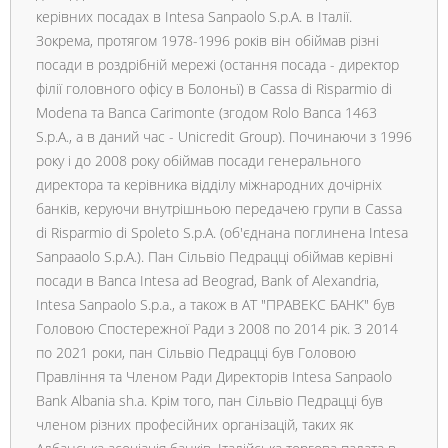
керівних посадах в Intesa Sanpaolo S.p.A. в Італії.
Зокрема, протягом 1978-1996 років він обіймав різні
посади в роздрібній мережі (остання посада - директор
філії головного офісу в Болоньї) в Cassa di Risparmio di
Modena та Banca Carimonte (згодом Rolo Banca 1463
S.p.A., а в даний час - Unicredit Group). Починаючи з 1996
року і до 2008 року обіймав посади генерального
директора та керівника відділу міжнародних дочірніх
банків, керуючи внутрішньою передачею групи в Cassa
di Risparmio di Spoleto S.p.A. (об'єднана поглинена Intesa
Sanpaaolo S.p.A.). Пан Сільвіо Педрацці обіймав керівні
посади в Banca Intesa ad Beograd, Bank of Alexandria,
Intesa Sanpaolo S.p.a., а також в АТ "ПРАВЕКС БАНК" був
Головою Спостережної Ради з 2008 по 2014 рік. З 2014
по 2021 роки, пан Сільвіо Педрацці був Головою
Правління та Членом Ради Директорів Intesa Sanpaolo
Bank Albania sh.a. Крім того, пан Сільвіо Педрацці був
членом різних професійних організацій, таких як