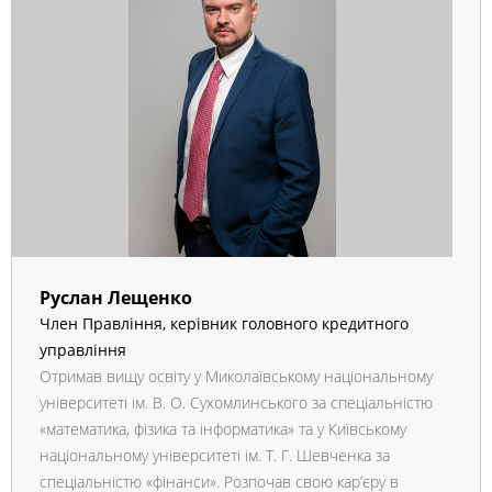
Руслан Лещенко
Член Правління, керівник головного кредитного
управління
Отримав вищу освіту у Миколаївському національному
університеті ім. В. О. Сухомлинського за спеціальністю
«математика, фізика та інформатика» та у Київському
національному університеті ім. Т. Г. Шевченка за
спеціальністю «фінанси». Розпочав свою кар’єру в