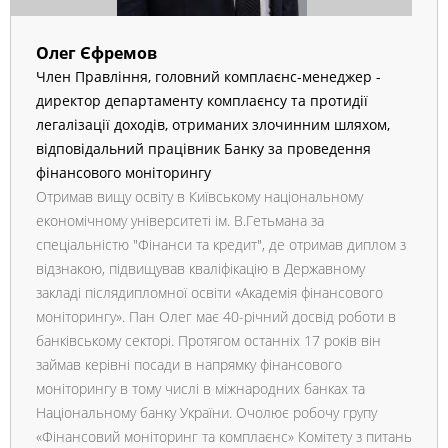
Олег Єфремов
Член Правління, головний комплаєнс-менеджер -
директор департаменту комплаєнсу та протидії
легалізації доходів, отриманих злочинним шляхом,
відповідальний працівник Банку за проведення
фінансового моніторингу
Отримав вищу освіту в Київському національному
економічному університеті ім. В.Гетьмана за
спеціальністю "Фінанси та кредит", де отримав диплом з
відзнакою, підвищував кваліфікацію в Державному
закладі післядипломної освіти «Академія фінансового
моніторингу». Пан Олег має 40-річний досвід роботи в
банківському секторі. Протягом останніх 17 років він
займав керівні посади в напрямку фінансового
моніторингу в тому числі в міжнародних банках та
Національному банку України. Очолює робочу групу
«Фінансовий моніторинг та комплаєнс» Комітету з питань