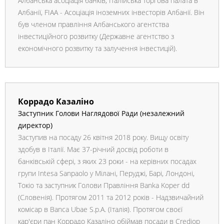
Албанська асоціація банків, Італійська торгова палата в
Албанії, FIAA - Асоціація іноземних інвесторів Албанії. Він
був членом правління Албанського агентства
інвестиційного розвитку (Державне агентство з
економічного розвитку та залучення інвестицій).
Коррадо Казаліно
Заступник Голови Наглядової Ради (незалежний
директор)
Заступив на посаду 26 квітня 2018 року. Вищу освіту
здобув в Італії. Має 37-річний досвід роботи в
банківській сфері, з яких 23 роки - на керівних посадах
групи Intesa Sanpaolo у Мілані, Перуджі, Барі, Лондоні,
Токіо та заступник Голови Правління Banka Koper dd
(Словенія). Протягом 2011 та 2012 років - Надзвичайний
комісар в Banca Ubae S.p.A. (Італія). Протягом своєї
кар'єри пан Коррадо Казаліно обіймав посади в Crediop