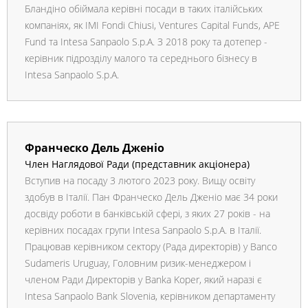
Бландіно обіймала керівні посади в таких італійських
компаніях, як IMI Fondi Chiusi, Ventures Capital Funds, APE
Fund та Intesa Sanpaolo S.p.A. З 2018 року та дотепер -
керівник підрозділу малого та середнього бізнесу в
Intesa Sanpaolo S.p.A.
Франческо Дель Дженіо
Член Наглядової Ради (представник акціонера)
Вступив на посаду 3 лютого 2023 року. Вищу освіту
здобув в Італії. Пан Франческо Дель Дженіо має 34 роки
досвіду роботи в банківській сфері, з яких 27 років - на
керівних посадах групи Intesa Sanpaolo S.p.A. в Італії.
Працював керівником сектору (Рада директорів) у Banco
Sudameris Uruguay, Головним ризик-менеджером і
членом Ради Директорів у Banka Koper, який наразі є
Intesa Sanpaolo Bank Slovenia, керівником департаменту