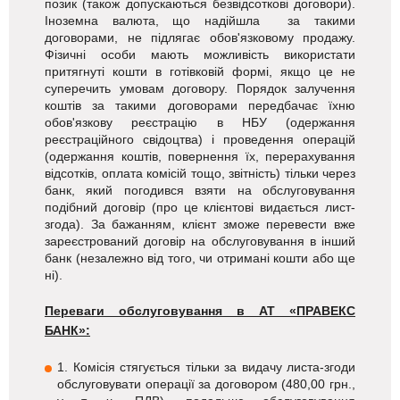
позик (також допускаються безвідсоткові договори).
Іноземна валюта, що надійшла за такими
договорами, не підлягає обов'язковому продажу.
Фізичні особи мають можливість використати
притягнуті кошти в готівковій формі, якщо це не
суперечить умовам договору. Порядок залучення
коштів за такими договорами передбачає їхню
обов'язкову реєстрацію в НБУ (одержання
реєстраційного свідоцтва) і проведення операцій
(одержання коштів, повернення їх, перерахування
відсотків, оплата комісій тощо, звітність) тільки через
банк, який погодився взяти на обслуговування
подібний договір (про це клієнтові видається лист-
згода). За бажанням, клієнт зможе перевести вже
зареєстрований договір на обслуговування в інший
банк (незалежно від того, чи отримані кошти або ще
ні).
Переваги обслуговування в АТ «ПРАВЕКС
БАНК»:
1. Комісія стягується тільки за видачу листа-згоди
обслуговувати операції за договором (480,00 грн.,