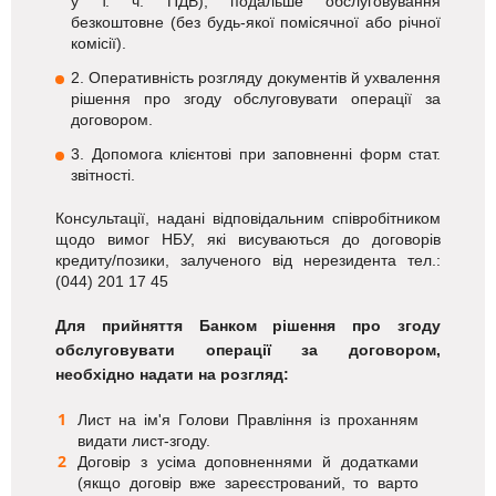
у т. ч. ПДВ), подальше обслуговування
безкоштовне (без будь-якої помісячної або річної
комісії).
2. Оперативність розгляду документів й ухвалення
рішення про згоду обслуговувати операції за
договором.
3. Допомога клієнтові при заповненні форм стат.
звітності.
Консультації, надані відповідальним співробітником
щодо вимог НБУ, які висуваються до договорів
кредиту/позики, залученого від нерезидента тел.:
(044) 201 17 45
Для прийняття Банком рішення про згоду
обслуговувати операції за договором,
необхідно надати на розгляд:
Лист на ім'я Голови Правління із проханням
видати лист-згоду.
Договір з усіма доповненнями й додатками
(якщо договір вже зареєстрований, то варто