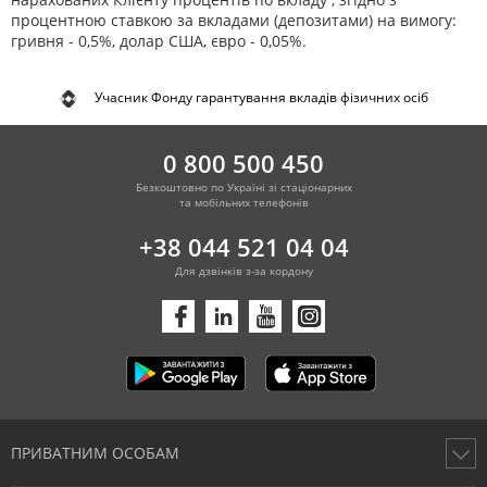
процентною ставкою за вкладами (депозитами) на вимогу:
гривня - 0,5%, долар США, євро - 0,05%.
Учасник Фонду гарантування вкладів фізичних осіб
0 800 500 450
Безкоштовно по Україні зі стаціонарних
та мобільних телефонів
+38 044 521 04 04
Для дзвінків з-за кордону
ПРИВАТНИМ ОСОБАМ