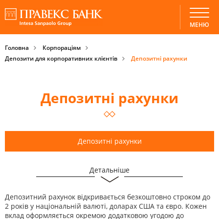
МЕНЮ
Головна
Корпораціям
Депозити для корпоративних клієнтів
Депозитні рахунки
Депозитні рахунки
Депозитні рахунки
Детальніше
Документи клієнта для відкриття депозитного рахунку
Депозитний рахунок відкривається безкоштовно строком до
2 років у національній валюті, доларах США та євро. Кожен
вклад оформляється окремою додатковою угодою до