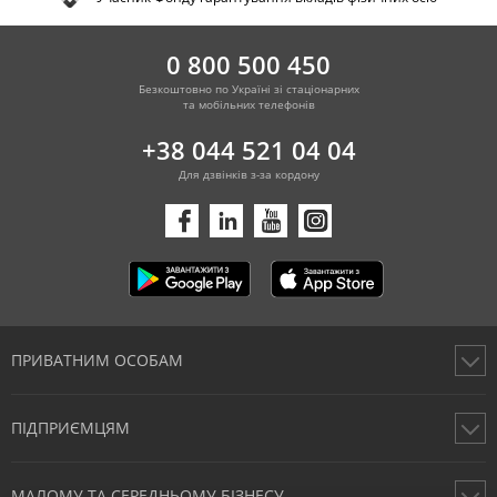
0 800 500 450
Безкоштовно по Україні зі стаціонарних
та мобільних телефонів
+38 044 521 04 04
Для дзвінків з-за кордону
ПРИВАТНИМ ОСОБАМ
Картки
ПІДПРИЄМЦЯМ
Рахунки
Перекази
Відкрити рахунок фізичної особи підприємця онлайн
Кредити
МАЛОМУ ТА СЕРЕДНЬОМУ БІЗНЕСУ