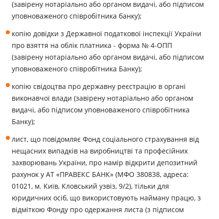
(завірену нотаріально або органом видачі, або підписом
уповноваженого співробітника банку);
копію довідки з Державної податкової інспекції України
про взяття на облік платника - форма № 4-ОПП
(завірену нотаріально або органом видачі, або підписом
уповноваженого співробітника Банку);
копію свідоцтва про державну реєстрацію в органі
виконавчої влади (завірену нотаріально або органом
видачі, або підписом уповноваженого співробітника
Банку);
лист, що повідомляє Фонд соціального страхування від
нещасних випадків на виробництві та професійних
захворювань України, про намір відкрити депозитний
рахунок у АТ «ПРАВЕКС БАНК» (МФО
380838
, адреса:
01021, м. Київ, Кловський узвіз, 9/2), тільки для
юридичних осіб, що використовують найману працю, з
відміткою Фонду про одержання листа (з підписом