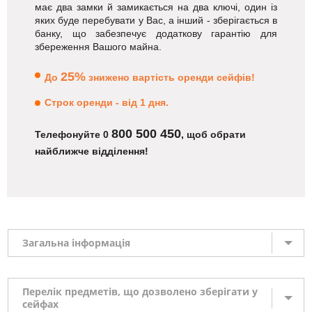
має два замки й замикається на два ключі, один із
яких буде перебувати у Вас, а інший - зберігається в
банку, що забезпечує додаткову гарантію для
збереження Вашого майна.
25%
До
знижено вартість оренди сейфів!
Строк оренди - від 1 дня.
800 500 450
Телефонуйте 0
, щоб обрати
найближче відділення!
Загальна інформація
Бажаєте залишатися впевненим щодо збереження власних
цінних речей, перебуваючи на відпочинку, у діловій поїздці?
Бажаєте постійно зберігати їх не вдома? Зручні індивідуальні
Перелік предметів, що дозволено зберігати у
сейфах
сейфи для зберігання від ПРАВЕКС БАНК - найкраща гарантія