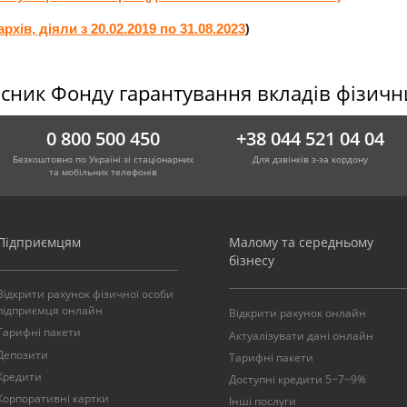
)
рхів, діяли з 20.02.2019 по 31.08.2023
сник Фонду гарантування вкладів фізичн
0 800 500 450
+38 044 521 04 04
Безкоштовно по Україні зі стаціонарних
Для дзвінків з-за кордону
та мобільних телефонів
Підприємцям
Малому та середньому
бізнесу
Відкрити рахунок фізичної особи
підприємця онлайн
Відкрити рахунок онлайн
Тарифні пакети
Актуалізувати дані онлайн
Депозити
Тарифні пакети
Кредити
Доступні кредити 5−7−9%
Корпоративні картки
Інші послуги