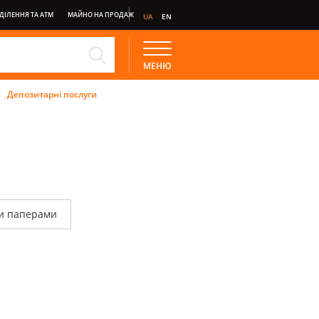
ДІЛЕННЯ ТА АТМ
МАЙНО НА ПРОДАЖ
UA
EN
E
ДЕПОЗИТ СТАНДАРТ
МЕНЮ
НКІНГ
Депозитарні послуги
ми паперами