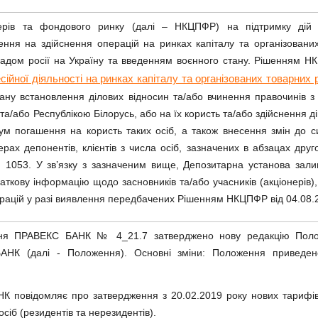
перів та фондового ринку (далі – НКЦПФР) на підтримку дій
ння на здійснення операцій на ринках капіталу та організованих
ападом росії на Україну та введенням воєнного стану. Рішенням 
ної діяльності на ринках капіталу та організованих товарних р
тану встановлення ділових відносин та/або вчинення правочинів 
/або Республікою Білорусь, або на їх користь та/або здійснення дій
сум погашення на користь таких осіб, а також внесення змін до с
рах депонентів, клієнтів з числа осіб, зазначених в абзацах дру
1053. У зв’язку з зазначеним вище, Депозитарна установа зали
аткову інформацію щодо засновників та/або учасників (акціонерів),
перацій у разі виявлення передбачених Рішенням НКЦПФР від 04.08.
ння ПРАВЕКС БАНК № 4_21.7 затверджено нову редакцію Полож
АНК (далі - Положення). Основні зміни: Положення приведено
 повідомляє про затвердження з 20.02.2019 року нових тарифів 
сіб (резидентів та нерезидентів).