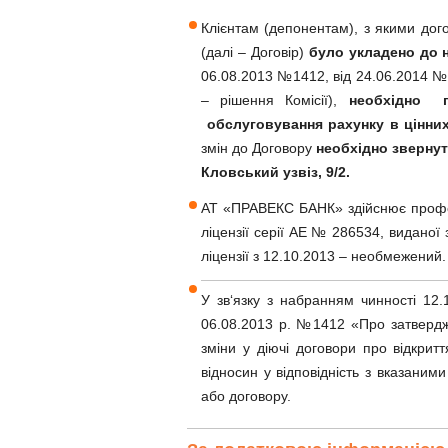
Клієнтам (депонентам), з якими дого
(далі – Договір)
було укладено до 
06.08.2013 №1412, від 24.06.2014 №8
– рішення Комісії),
необхідно п
обслуговування рахунку в цінни
змін до Договору
необхідно звернут
Кловський узвіз, 9/2.
АТ «ПРАВЕКС БАНК» здійснює профе
ліцензії серії АЕ № 286534, виданої 
ліцензії з 12.10.2013 – необмежений.
У зв‘язку з набранням чинності 12
06.08.2013 р. №1412 «Про затвердже
зміни у діючі договори про відкрит
відносин у відповідність з вказан
або договору.