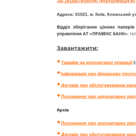
За додатковою інформацією 
Адреса: 01021, м. Київ, Кловський уз
Відділ зберігання цінних папер
управління АТ «ПРАВЕКС БАНК»
, те
Завантажити:
(
Тарифи на депозитарні операції
Інформація про фінансову послу
Договір про обслуговування рахун
Положення про депозитарну діяль
Архів
Положення про депозитарну діяль
Договір про обслуговування рахунк