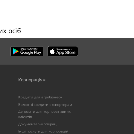
их осіб
Корпораціям
Кредити для агробізнесу
Валютні кредити експортерам
Депозити для корпоративних
клієнтів
Документарні операції
Інші послуги для корпорацій