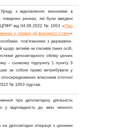
 Уряду з відновлення економіки
з
 товарних ринках, які були введені
НКЦПФР від 04.08.2022 № 1053 «
Про
»
инках у період дії воєнного стану
з особами, пов’язаними з державою-
 щодо активів чи пасивів таких осіб,
истеми депозитарного обліку цінних
гому – сьомому підпункту 1 пункту 3
шає за собою право витребувати у
 опосередкованих власників істотної
2022 № 1053 підстав.
ення про депозитарну діяльність
 у відповідність до змін чинного
на депозитарні операції з цінними