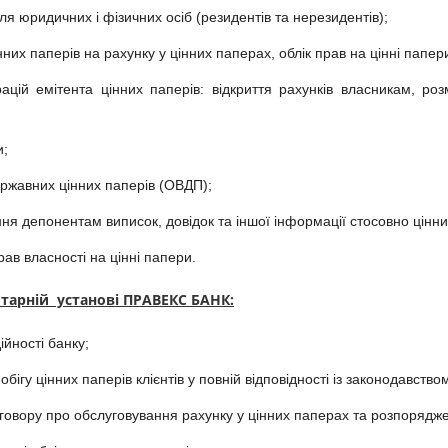
для юридичних і фізичних осіб (резидентів та нерезидентів);
них паперів на рахунку у цінних паперах, облік прав на цінні папер
цій емітента цінних паперів: відкриття рахунків власникам, ро
и;
ержавних цінних паперів (ОВДП);
я депонентам виписок, довідок та іншої інформації стосовно цінни
рав власності на цінні папери.
тарній установі ПРАВЕКС БАНК:
ійності банку;
обігу цінних паперів клієнтів у повній відповідності із законодавст
говору про обслуговування рахунку у цінних паперах та розпоряджен