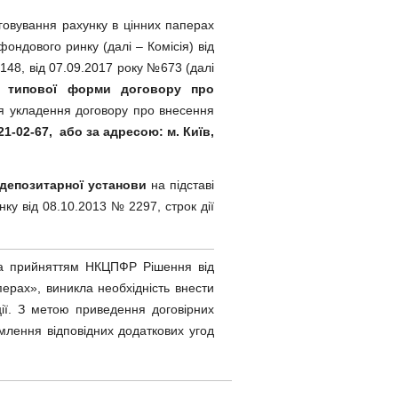
уговування рахунку в цінних паперах
фондового ринку (далі – Комісія) від
148, від 07.09.2017 року №673 (далі
а типової форми договору про
 укладення договору про внесення
1-02-67, або за адресою: м. Київ,
депозитарної установи
на підставі
нку від 08.10.2013 № 2297, строк дії
 та прийняттям НКЦПФР Рішення від
ерах», виникла необхідність внести
ції. З метою приведення договірних
лення відповідних додаткових угод