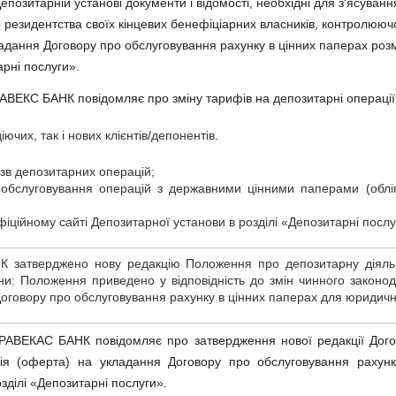
позитарній установі документи і відомості, необхідні для з'ясуванн
о резидентства своїх кінцевих бенефіціарних власників, контролююч
адання Договору про обслуговування рахунку в цінних паперах роз
рні послуги».
АВЕКС БАНК повідомляє про зміну тарифів на депозитарні операції 
ючих, так і нових клієнтів/депонентів.
зв депозитарних операцій;
 обслуговування операцій з державними цінними паперами (обліг
іційному сайті Депозитарної установи в розділі «Депозитарні послу
 затверджено нову редакцію Положення про депозитарну діяль
ни: Положення приведено у відповідність до змін чинного закон
оговору про обслуговування рахунку в цінних паперах для юридични
РАВЕКАС БАНК повідомляє про затвердження нової редакції Дого
ція (оферта) на укладання Договору про обслуговування рахун
ділі «Депозитарні послуги».