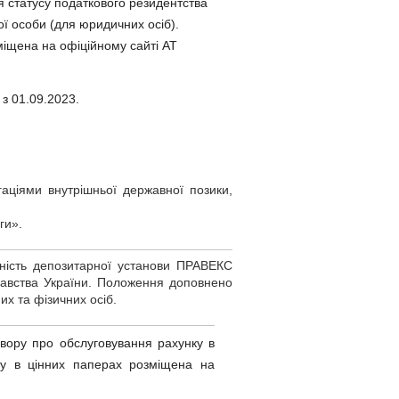
я статусу податкового резидентства
ої особи (для юридичних осіб).
міщена на офіційному сайті АТ
з 01.09.2023.
аціями внутрішньої державної позики,
ги».
ність депозитарної установи ПРАВЕКС
одавства України. Положення доповнено
х та фізичних осіб.
вору про обслуговування рахунку в
ку в цінних паперах розміщена на