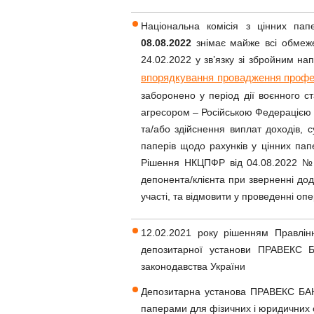
Національна комісія з цінних па
08.08.2022
знімає майже всі обмеже
24.02.2022 у зв’язку зі збройним н
впорядкування провадження професій
заборонено у період дії воєнного с
агресором – Російською Федерацією та
та/або здійснення виплат доходів, 
паперів щодо рахунків у цінних папе
Рішення НКЦПФР від 04.08.2022 № 
депонента/клієнта при зверненні дод
участі, та відмовити у проведенні о
12.02.2021 року рішенням Правлі
депозитарної установи ПРАВЕКС Б
законодавства України
Депозитарна установа ПРАВЕКС БАНК
паперами для фізичних і юридичних о