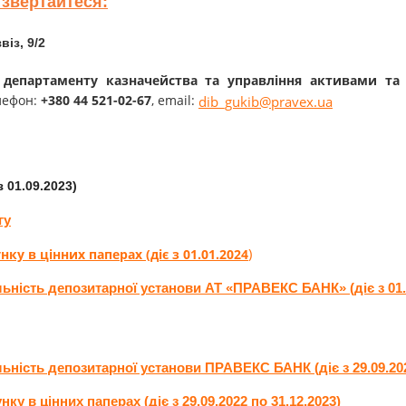
звертайтеся:
віз, 9/2
ів департаменту казначейства та управління активами та
лефон:
+380 44 521-02-67
, email:
dib_gukib@pravex.ua
з 01.09.2023)
гу
)
ку в цінних паперах (діє з 01.01.2024
ність депозитарної установи АТ «ПРАВЕКС БАНК» (діє з 01.
ність депозитарної установи ПРАВЕКС БАНК (діє з 29.09.2022
у в цінних паперах (діє з 29.09.2022 по 31.12.2023)