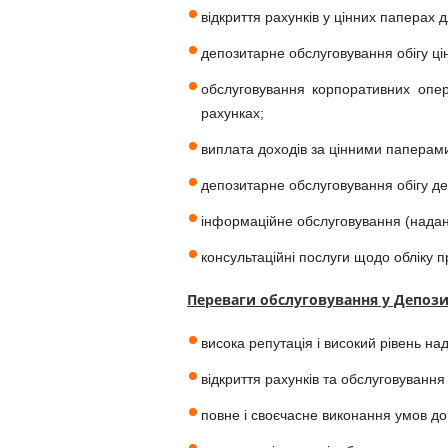
відкриття рахунків у цінних паперах 
депозитарне обслуговування обігу цін
обслуговування корпоративних опера
рахунках;
виплата доходів за цінними паперам
депозитарне обслуговування обігу д
інформаційне обслуговування (наданн
консультаційні послуги щодо обліку п
Переваги обслуговування у Депози
висока репутація і високий рівень над
відкриття рахунків та обслуговування 
повне і своєчасне виконання умов до