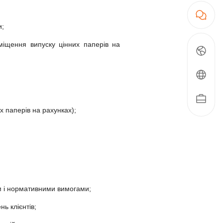
и;
зміщення випуску цінних паперів на
х паперів на рахунках);
вом і нормативними вимогами;
ь клієнтів;