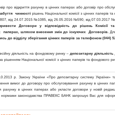
вір про відкриття рахунку в цінних паперах або договір про обсл
набуття чинності
рішень Національної комісії з цінних паперів та 
07, від 24.07.2015 №1085, від 26.05.2016 №590, від 07.03.2017 №
ривести Договори у відповідність до рішень Комісії т
х паперах, шляхом внесення змін до існуючих Договорів.
Для
ись до відділу зберігання цінних паперів за телефоном (044) 52
сійну діяльність на фондовому ринку –
депозитарну діяльність
за рішенням Національної комісії з цінних паперів та фондового ри
.10.2013 р. Закону України «Про депозитарну систему України»
ння вимог до договору про обслуговування рахунку в цінних пап
тя рахунку в цінних паперах або укласти договори у новій редак
ими нормами законодавства ПРАВЕКС БАНК запрошує Вас для оформ