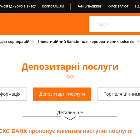
А СЕРЕДНЬОМУ БІЗНЕСУ
КОРПОРАЦІЯМ
FAMILY BANKING
КУРСИ ВАЛЮТ
ВІД
ОБЕРІТЬ СВІЙ ДЕПОЗИТ ВІД ПРАВЕКС БАНК
PRAVEX ONLIN
PRAVEXBANK BIZ
ДЛЯ СПОЖИВАЧІВ
ВІДКРИТИЙ БА
 для корпорацій
Інвестиційний банкінг для корпоративних клієнтів
УМОВИ ОБСЛУГОВУВАННЯ
Депозитарні послуги
нформація
Депозитарні послуги
Торгівля цінни
Детальніше
Повідомлення власникам цінних паперів
КС БАНК пропонує клієнтам наступні послуги: