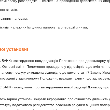
стемі обліку розпоряджень клієнта на проведення депозитарних опе
ня активів;
 цінним паперам;
єнтів, належних їм цінних паперів та операцій з ними;
ної установи!
 БАНК» затверджено нову редакцію Положення про депозитарну дія
Основні зміни: Положення приведено у відповідність до змін чинно
нансову послугу викладена відповідно до вимог статті 7 Закону Укр
 викладені у зазначеному Положенні, вважати такими, що застосовую
БАНК» повідомляє про затвердження нової редакції Договору про 
позитарної установи збирати інформацію про фінансову діяльність 
статусу податкового резидентства власників рахунків в цінних папе