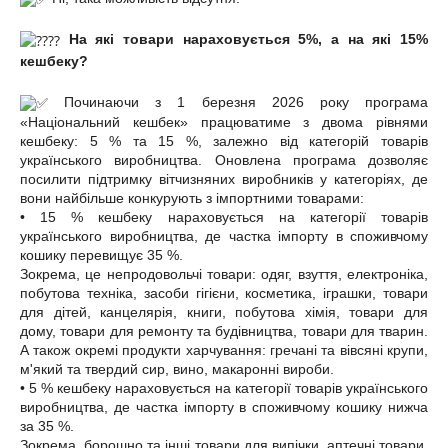
На які товари нараховується 5%, а на які 15%
кешбеку?
Починаючи з 1 березня 2026 року програма
«Національний кешбек» працюватиме з двома рівнями
кешбеку: 5 % та 15 %, залежно від категорій товарів
українського виробництва. Оновлена програма дозволяє
посилити підтримку вітчизняних виробників у категоріях, де
вони найбільше конкурують з імпортними товарами:
• 15 % кешбеку нараховується на категорії товарів
українського виробництва, де частка імпорту в споживчому
кошику перевищує 35 %.
Зокрема, це непродовольчі товари: одяг, взуття, електроніка,
побутова техніка, засоби гігієни, косметика, іграшки, товари
для дітей, канцелярія, книги, побутова хімія, товари для
дому, товари для ремонту та будівництва, товари для тварин.
А також окремі продукти харчування: гречані та вівсяні крупи,
м'який та твердий сир, вино, макаронні вироби.
• 5 % кешбеку нараховується на категорії товарів українського
виробництва, де частка імпорту в споживчому кошику нижча
за 35 %.
Зокрема, борошно та інші товари для випічки, аптечні товари,