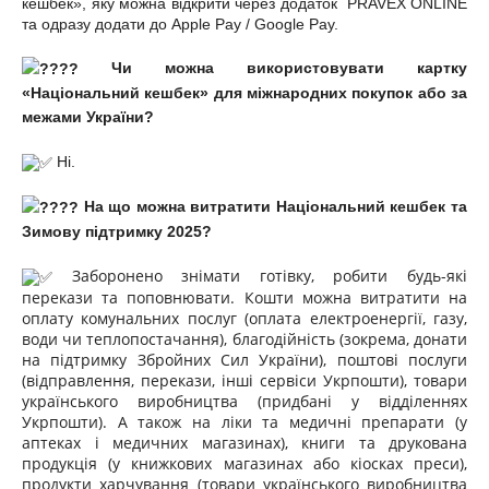
кешбек», яку можна відкрити через додаток PRAVEX ONLINE
та одразу додати до Apple Pay / Google Pay.
Чи можна використовувати картку
«Національний кешбек» для міжнародних покупок або за
межами України?
Ні.
На що можна витратити Національний кешбек та
Зимову підтримку 2025?
Заборонено знімати готівку, робити будь-які
перекази та поповнювати. Кошти можна витратити на
оплату комунальних послуг (оплата електроенергії, газу,
води чи теплопостачання), благодійність (зокрема, донати
на підтримку Збройних Сил України), поштові послуги
(відправлення, перекази, інші сервіси Укрпошти), товари
українського виробництва (придбані у відділеннях
Укрпошти). А також на ліки та медичні препарати (у
аптеках і медичних магазинах), книги та друкована
продукція (у книжкових магазинах або кіосках преси),
продукти харчування (товари українського виробництва