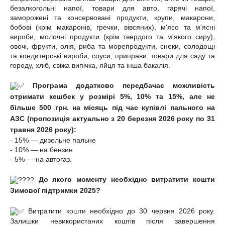
безалкогольні напої, товари для авто, гарячі напої,
заморожені та консервовані продукти, крупи, макарони,
бобові (крім макаронів, гречки, вівсяних), м'ясо та м'ясні
вироби, молочні продукти (крім твердого та м'якого сиру),
овочі, фрукти, олія, риба та морепродукти, снеки, солодощі
та кондитерські вироби, соуси, приправи, товари для саду та
городу, хліб, свіжа випічка, яйця та інша бакалія.
Програма додатково передбачає можливість
отримати кешбек у розмірі 5%, 10% та 15%, але не
більше 500 грн. на місяць під час купівлі пального на
АЗС (пропозиція актуально з 20 березня 2026 року по 31
травня 2026 року):
- 15% — дизельне пальне
- 10% — на бензин
- 5% — на автогаз.
До якого моменту необхідно витратити кошти
Зимової підтримки 2025?
Витратити кошти необхідно до 30 червня 2026 року.
Залишки невикористаних коштів після завершення