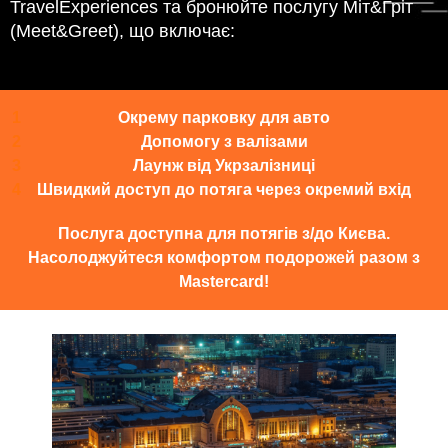
TravelExperiences та бронюйте послугу Міт&Гріт
(Meet&Greet), що включає:
Окрему парковку для авто
Допомогу з валізами
Лаунж від Укрзалізниці
Швидкий доступ до потяга через окремий вхід
Послуга доступна для потягів з/до Києва.
Насолоджуйтеся комфортом подорожей разом з
Mastercard!