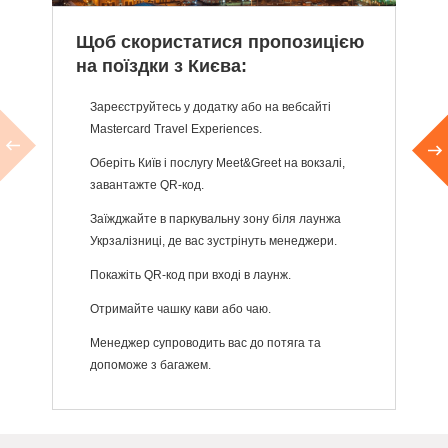
Щоб скористатися пропозицією
Щ
на поїздки з Києва:
н
Зареєструйтесь у додатку або на вебсайті
Mastercard Travel Experiences.
Оберіть Київ і послугу Meet&Greet на вокзалі,
завантажте QR-код.
Заїжджайте в паркувальну зону біля лаунжа
Укрзалізниці, де вас зустрінуть менеджери.
Покажіть QR-код при вході в лаунж.
Отримайте чашку кави або чаю.
Менеджер супроводить вас до потяга та
допоможе з багажем.