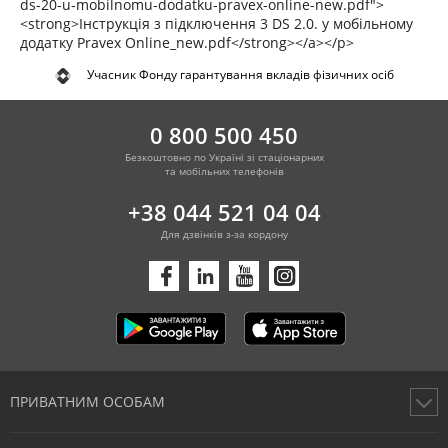
ds-20-u-mobilnomu-dodatku-pravex-online-new.pdf">
<strong>Інструкція з підключення 3 DS 2.0. у мобільному
додатку Pravex Online_new.pdf</strong></a></p>
Учасник Фонду гарантування вкладів фізичних осіб
0 800 500 450
Безкоштовно по Україні зі стаціонарних
та мобільних телефонів
+38 044 521 04 04
Для дзвінків з-за кордону
ПРИВАТНИМ ОСОБАМ
Картки