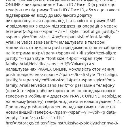
ONLINE з використанням Touch ID / Face ID (в разі якщо
телефон не підтримує Touch ID / Face ID, або якщо в якості
підтвердження входу до мобільного додатку
використовується пароль, код і т.п., клієнт отримує SMS
-повідомлення з кодом підтвердження операції в мережі
Інтернет);</span></span></li><li style="text-align: justify;">
<span style="font-size: 14px;"><span style="font-family:
Arial,Helvetica,sans-serif;">Налаштувати в телефоні
можливість отримання push-повідомлень (зняти заборону
на їх отримання);</span></span></li><li style="text-align:
justify;"><span style="font-size: 14px;"><span style="font-
family: Arial,Helvetica,sans-serif;">Увімкнути у
налаштуваннях PRAVEX ONLINE можливість отримання
push-повідомлень</span></span></li><li style="text-align:
justify;"><span style="font-size: 14px;"><span style="font-
family: Arial,Helvetica,sans-serif;">У разі зміни телефону
(новий телефон), або використання іншого/додаткового
телефону з мобільним додатком PRAVEX ONLINE, необхідно
на новому (іншому) телефоні здійснити налаштування 1-4.
При цьому push-повідомлення надходитимуть лише на
новий (інший) телефон.</span></span></li></ol><p data-
empty="true"><a class="fr-file"
href="/storage/editor/files/instruktsiya-z-pidklyuchennya-3-