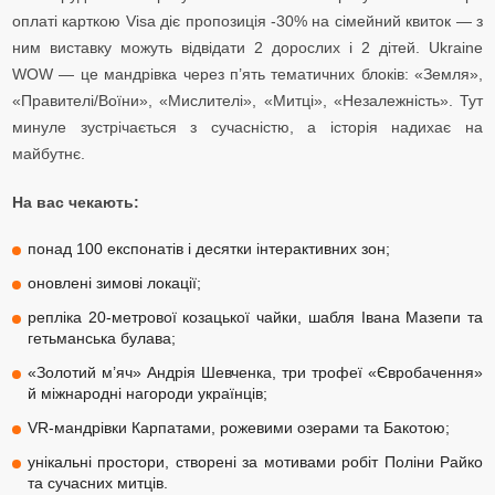
оплаті карткою Visa діє пропозиція -30% на
сімейний квиток — з
ним виставку можуть відвідати 2 дорослих і 2 дітей.
Ukraine
WOW — це мандрівка через п’ять тематичних блоків: «Земля»,
«Правителі/Воїни», «Мислителі»,
«Митці», «Незалежність». Тут
минуле зустрічається з сучасністю, а історія надихає на
майбутнє.
На вас чекають:
понад 100 експонатів і десятки інтерактивних зон;
оновлені зимові локації;
репліка 20-метрової козацької чайки, шабля Івана Мазепи та
гетьманська булава;
«Золотий м’яч» Андрія Шевченка, три трофеї «Євробачення»
й міжнародні нагороди українців;
VR-мандрівки Карпатами, рожевими озерами та Бакотою;
унікальні простори, створені за мотивами робіт Поліни Райко
та сучасних митців.