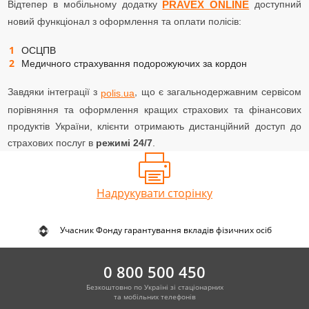
Відтепер в мобільному додатку
доступний
PRAVEX ONLINE
новий функціонал з оформлення та оплати полісів:
ОСЦПВ
Медичного страхування подорожуючих за кордон
Завдяки інтеграції з
, що є загальнодержавним сервісом
polis.ua
порівняння та оформлення кращих страхових та фінансових
продуктів України, клієнти отримають дистанційний доступ до
страхових послуг в
режимі 24/7
.
Надрукувати сторінку
Учасник Фонду гарантування вкладів фізичних осіб
0 800 500 450
Безкоштовно по Україні зі стаціонарних
та мобільних телефонів