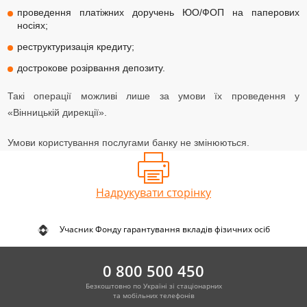
проведення платіжних доручень ЮО/ФОП на паперових
носіях;
реструктуризація кредиту;
дострокове розірвання депозиту.
Такі операції можливі лише за умови їх проведення у
«Вінницькій дирекції».
Умови користування послугами банку не змінюються.
Надрукувати сторінку
Учасник Фонду гарантування вкладів фізичних осіб
0 800 500 450
Безкоштовно по Україні зі стаціонарних
та мобільних телефонів