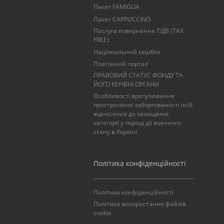
Пакет FAMIGLIA
Пакет CAPPUCCINO
Послуга повернення ПДВ (TAX
FREE)
Національний кешбек
Платіжний портал
ПРАВОВИЙ СТАТУС ФОНДУ ТА
ЙОГО КЕРІВНІ ОРГАНИ
Особливості врегулювання
простроченої заборгованості осіб
віднесених до захищеної
категорії у період дії воєнного
стану в Україні
Політика конфіденційності
Політика конфіденційності
Політика використання файлів
cookie