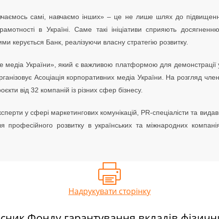
ємось самі, навчаємо інших» – це не лише шлях до підвищення к
рамотності в Україні. Саме такі ініціативи сприяють досягнен
ми керується Банк, реалізуючи власну стратегію розвитку.
 медіа України», який є важливою платформою для демонстрації у
рганізовує Асоціація корпоративних медіа України. На розгляд члені
єкти від 32 компаній із різних сфер бізнесу.
ксперти у сфері маркетингових комунікацій, PR-спеціалісти та видавц
ля професійного розвитку в українських та міжнародних компан
Надрукувати сторінку
сник Фонду гарантування вкладів фізичн