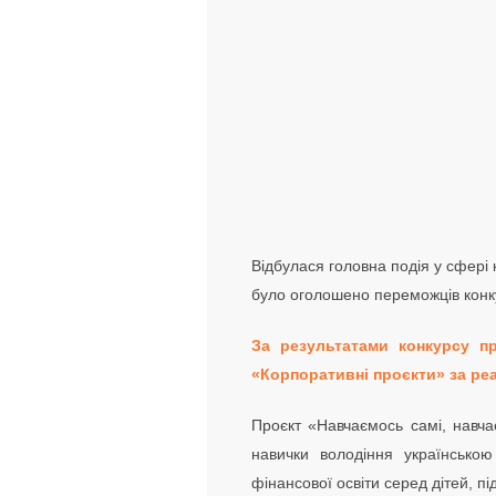
Відбулася головна подія у сфері 
було оголошено переможців конк
За результатами конкурсу п
«Корпоративні проєкти» за реал
Проєкт «Навчаємось самі, навча
навички володіння українсько
фінансової освіти серед дітей, під