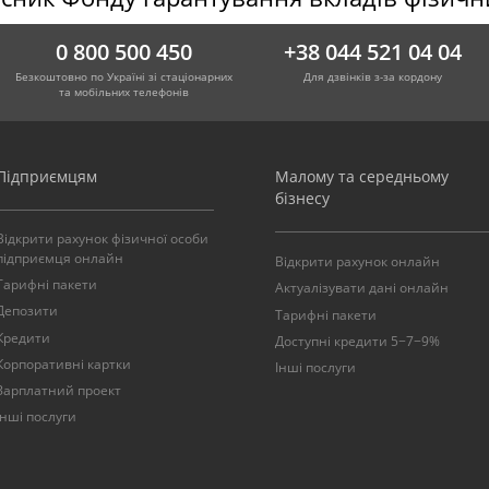
0 800 500 450
+38 044 521 04 04
Безкоштовно по Україні зі стаціонарних
Для дзвінків з-за кордону
та мобільних телефонів
Підприємцям
Малому та середньому
бізнесу
Відкрити рахунок фізичної особи
підприємця онлайн
Відкрити рахунок онлайн
Тарифні пакети
Актуалізувати дані онлайн
Депозити
Тарифні пакети
Кредити
Доступні кредити 5−7−9%
Корпоративні картки
Інші послуги
Зарплатний проект
Інші послуги