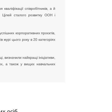
валіфікації співробітників, а й
ню Цілей сталого розвитку ООН і
спішних корпоративних проєктів,
в журі цього року в 20 категоріях
і, визначили найкращі ініціативи,
іях, а також у вищих навчальних
их осіб