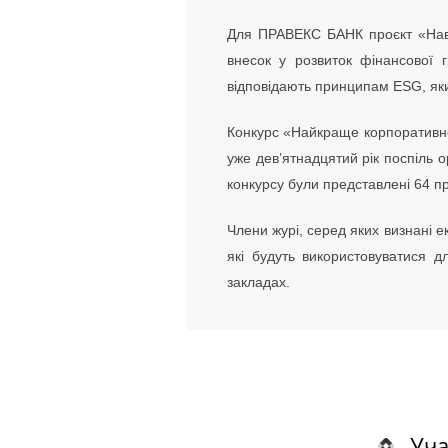
Для ПРАВЕКС БАНК проєкт «Навча
внесок у розвиток фінансової г
відповідають принципам ESG, яки
Конкурс «Найкраще корпоративне
уже дев’ятнадцятий рік поспіль о
конкурсу були представлені 64 про
Члени журі, серед яких визнані е
які будуть використовуватися д
закладах.
Уча