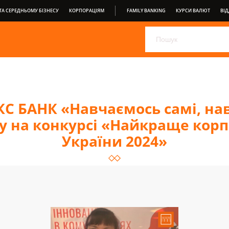
А СЕРЕДНЬОМУ БІЗНЕСУ
КОРПОРАЦІЯМ
FAMILY BANKING
КУРСИ ВАЛЮТ
ВІД
ОБЕРІТЬ СВІЙ ДЕПОЗИТ ВІД ПРАВЕКС БАНК
PRAVEX ONLIN
PRAVEXBANK BIZ
ДЛЯ СПОЖИВАЧІВ
ВІДКРИТИЙ БА
УМОВИ ОБСЛУГОВУВАННЯ
КС БАНК «Навчаємось самі, на
у на конкурсі «Найкраще кор
України 2024»