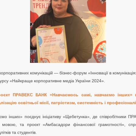
корпоративних комунікацій — бізнес-форум «Інновації в комунікаці
урсу «Найкраще корпоративне медіа України 2024».
роєкт ПРАВЕКС БАНК «Навчаємось самі, навчаємо інших» по
ізацію освітньої місії, патріотизм, системність і професіоналі
ємо інших» поєднує ініціативу «Щебетунка», де співробітники 
ю мовою, та проєкт «Амбасадори фінансової грамотності», сп
літків та студентів.