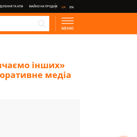
ДІЛЕННЯ ТА АТМ
МАЙНО НА ПРОДАЖ
UA
EN
E
ДЕПОЗИТ СТАНДАРТ
МЕНЮ
НКІНГ
вчаємо інших»
поративне медіа