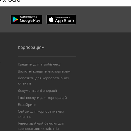
Корпораціям
Кредити для агробізнесу
Валютні кредити експортерам
Депозити для корпоративних
клієнтів
Документарні операції
Інші послуги для корпорацій
Еквайринг
Сейфи для корпоративних
клієнтів
Інвестиційний банкінг для
корпоративних клієнтів