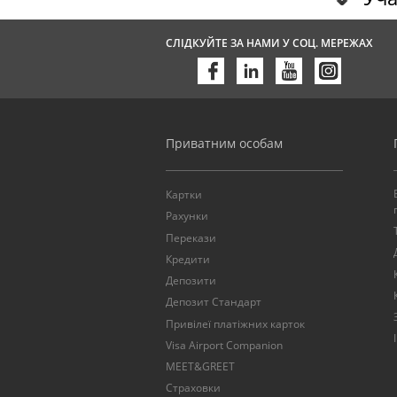
СЛІДКУЙТЕ ЗА НАМИ У СОЦ. МЕРЕЖАХ
Приватним особам
Картки
Рахунки
Перекази
Кредити
Депозити
Депозит Стандарт
Привілеї платіжних карток
Visa Airport Companion
MEET&GREET
Страховки