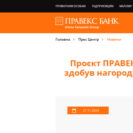
ПРИВАТНИМ ОСОБАМ
ПІДПРИЄМЦЯМ
МАЛОМУ Т
НАША ГРУПА
ПРО БАНК
ПРИВІЛЕЇ ПЛАТІЖНИХ КАРТОК
Головна
Прес Центр
Новини
ВАЖЛИВА ІНФОРМАЦІЯ ДЛЯ КЛІЄНТІВ
Проєкт ПРАВЕ
здобув нагород
27.11.2024