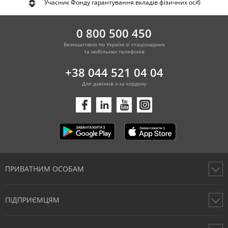
Учасник Фонду гарантування вкладів фізичних осіб
0 800 500 450
Безкоштовно по Україні зі стаціонарних
та мобільних телефонів
+38 044 521 04 04
Для дзвінків з-за кордону
ПРИВАТНИМ ОСОБАМ
Картки
ПІДПРИЄМЦЯМ
Рахунки
Перекази
Відкрити рахунок фізичної особи підприємця онлайн