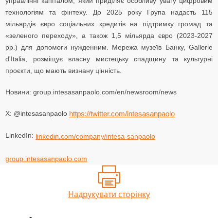
управлінні капіталом, який приділяє особливу увагу цифровим
технологіям та фінтеху. До 2025 року Група надасть 115
мільярдів євро соціальних кредитів на підтримку громад та
«зеленого переходу», а також 1,5 мільярда євро (2023-2027
рр.) для допомоги нужденним. Мережа музеїв Банку, Gallerie
d'Italia, розміщує власну мистецьку спадщину та культурні
проєкти, що мають визнану цінність.
Новини: group.intesasanpaolo.com/en/newsroom/news
X: @intesasanpaolo
https://twitter.com/intesasanpaolo
LinkedIn:
linkedin.com/company/intesa-sanpaolo
group.intesasanpaolo.com
Надрукувати сторінку