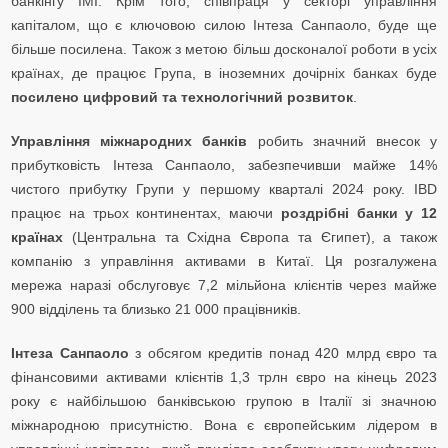
банкінгу IMI. Крім того, співпраця у секторі управління
капіталом, що є ключовою силою Інтеза Санпаоло, буде ще
більше посилена. Також з метою більш досконалої роботи в усіх
країнах, де працює Група, в іноземних дочірніх банках буде
посилено цифровий та технологічний розвиток
.
Управління міжнародних банків
робить значний внесок у
прибутковість Інтеза Санпаоло, забезпечивши майже 14%
чистого прибутку Групи у першому кварталі 2024 року. IBD
працює на трьох континентах, маючи
роздрібні банки у 12
країнах
(Центральна та Східна Європа та Єгипет), а також
компанію з управління активами в Китаї. Ця розгалужена
мережа наразі обслуговує 7,2 мільйона клієнтів через майже
900 відділень та близько 21 000 працівників.
Інтеза Санпаоло
з обсягом кредитів понад 420 млрд євро та
фінансовими активами клієнтів 1,3 трлн євро на кінець 2023
року є найбільшою банківською групою в Італії зі значною
міжнародною присутністю. Вона є європейським лідером в