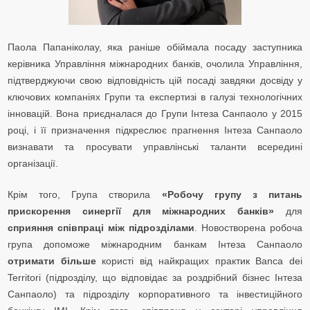
Паола Папаніколау, яка раніше обіймала посаду заступника
керівника Управління міжнародних банків, очолила Управління,
підтверджуючи свою відповідність цій посаді завдяки досвіду у
ключових компаніях Групи та експертизі в галузі технологічних
інновацій. Вона приєдналася до Групи Інтеза Санпаоло у 2015
році, і її призначення підкреслює прагнення Інтеза Санпаоло
визнавати та просувати управлінські таланти всередині
організації.
Крім того, Група створила
«Робочу групу з питань
прискорення синергії для міжнародних банків»
для
сприяння співпраці між підрозділами
. Новостворена робоча
група допоможе міжнародним банкам Інтеза Санпаоло
отримати більше
користі від найкращих практик Banca dei
Territori (підрозділу, що відповідає за роздрібний бізнес Інтеза
Санпаоло) та підрозділу корпоративного та інвестиційного