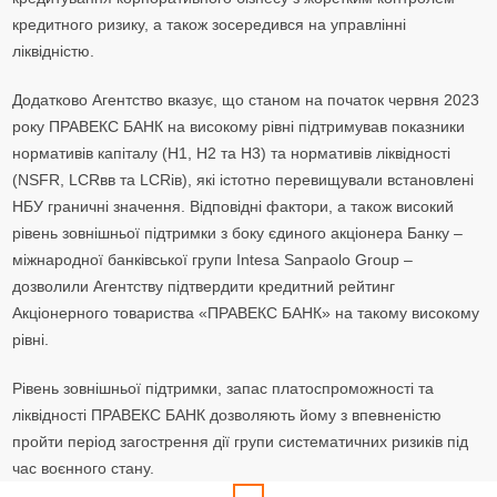
кредитного ризику, а також зосередився на управлінні
ліквідністю.
Додатково Агентство вказує, що станом на початок червня 2023
року ПРАВЕКС БАНК на високому рівні підтримував показники
нормативів капіталу (Н1, Н2 та Н3) та нормативів ліквідності
(NSFR, LCRвв та LCRів), які істотно перевищували встановлені
НБУ граничні значення. Відповідні фактори, а також високий
рівень зовнішньої підтримки з боку єдиного акціонера Банку –
міжнародної банківської групи Intesa Sanpaolo Group –
дозволили Агентству підтвердити кредитний рейтинг
Акціонерного товариства «ПРАВЕКС БАНК» на такому високому
рівні.
Рівень зовнішньої підтримки, запас платоспроможності та
ліквідності ПРАВЕКС БАНК дозволяють йому з впевненістю
пройти період загострення дії групи систематичних ризиків під
час воєнного стану.