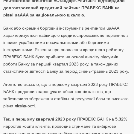
Рейтинговое агентство «Стандарт-Рейтинг» підтвердило
довгостроковий кредитний рейтинг ПРАВЕКС БАНК на
рівні uaAАА за національною шкалою.
Банк або окремий борговий інструмент з рейтингом uaAАА
характеризується найвищою кредитоспроможністю порівняно з
іншими українськими позичальниками або борговими
інструментами. Рішення про оновлення кредитного рейтингу
ПРАВЕКС БАНК було прийнято на основі аналізу підсумків
роботи Банку за перший квартал 2023 року, а також даних
статистичної звітності Банку за період січень-травень 2023 року.
Агентство вказало, що в першому кварталі 2023 року ПРАВЕКС
БАНК продовжив нарощувати обсяг коштів клієнтів, що
забезпечило збереження стабільної ресурсної бази та високого
рівня ліквідності.
Так, в
першому кварталі 2023 року
ПРАВЕКС БАНК на
5,32%
наростив кошти клієнтів, проводив стримане та вибіркове
кредитування корпоративного бізнесу з жорстким контролем