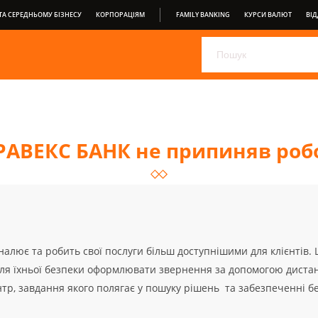
А СЕРЕДНЬОМУ БІЗНЕСУ
КОРПОРАЦІЯМ
FAMILY BANKING
КУРСИ ВАЛЮТ
ВІД
ОБЕРІТЬ СВІЙ ДЕПОЗИТ ВІД ПРАВЕКС БАНК
PRAVEX ONLIN
PRAVEXBANK BIZ
ДЛЯ СПОЖИВАЧІВ
ВІДКРИТИЙ БА
УМОВИ ОБСЛУГОВУВАННЯ
РАВЕКС БАНК не припиняв робо
алює та робить свої послуги більш доступнішими для клієнтів
адля їхньої безпеки оформлювати звернення за допомогою дистан
тр, завдання якого полягає у пошуку рішень та забезпеченні б