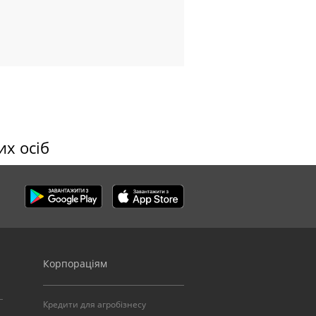
их осіб
Корпораціям
Кредити для агробізнесу