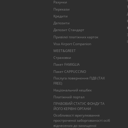
Рахунки
Перекази
Кредити
Депозити
Депозит Стандарт
Привілеї платіжних карток
Visa Airport Companion
MEET&GREET
Страховки
Пакет FAMIGLIA
Пакет CAPPUCCINO
Послуга повернення ПДВ (TAX
FREE)
Національний кешбек
Платіжний портал
ПРАВОВИЙ СТАТУС ФОНДУ ТА
ЙОГО КЕРІВНІ ОРГАНИ
Особливості врегулювання
простроченої заборгованості осіб
віднесених до захищеної