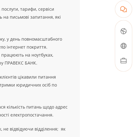
послуги, тарифи, сервіси
ь на письмові запитання, які
оку, у день повномасштабного
уло інтернет покриття.
и працюють на ноутбуках,
тру ПРАВЕКС БАНК.
 клієнтів цікавили питання
ідтримки юридичних осіб по
ся кількість питань щодо адрес
тності електропостачання.
, не відвідуючи відділення; як