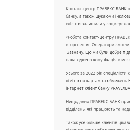
Контакт-центр ПРАВЕКС БАНК пр
банку, а також шукаючи інклюзи
клієнти залишили у соцмережах
«Робота контакт-центру ПРАВЕК
вторгнення. Оператори змогли п
Зазначу, що ми були добре під
налагоджена комунікація в мес
Усього за 2022 рік спеціалісти
лімітів по картам та обмежень 
інтернет клієнт банку PRAVEXBA
Нещодавно ПРАВЕКС БАНК приєдн
відділень, які працюють та над
Також усе більше клієнтів ціка
відкрити карту або рахунок онл