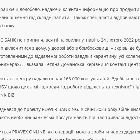
ацює цілодобово, надаючи клієнтам інформацію про продукти, 
вні рішення під складні запити. Також спеціалісти відповідают
 банку.
С БАНК не припинялася ні на хвилину, навіть 24 лютого 2022 р
ідключитися з дому, у дорозі або в бомбосховищі – скрізь, де б
готовленими до віддаленої роботи завдяки карантину: усі колег
енджерах», - вказала Тетяна Доманська, керівниця контакт-цен
 контакт-центру надали понад 166 000 консультацій. Здебільшого
НБУ щодо цих лімітів, кредитів, роботи відділень та технічної п
NK BIZ.
ався до проєкту POWER BANKING. У січні 2023 року збільшила
ають необхідні банківські послуги навіть під час тривалої відсу
виться PRAVEX ONLINE: які операції можна зробити через додаток
айн; чи можна стати клієнтом банку онлайн та ін.