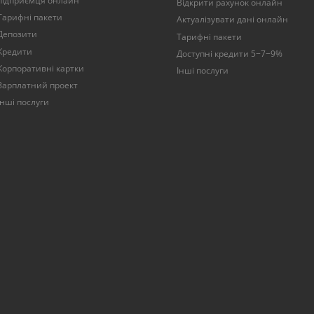
підприємця онлайн
Відкрити рахунок онлайн
Тарифні пакети
Актуалізувати дані онлайн
Депозити
Тарифні пакети
Кредити
Доступні кредити 5−7−9%
Корпоративні картки
Інші послуги
Зарплатний проект
Інші послуги