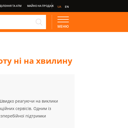
ДІЛЕННЯ ТА АТМ
МАЙНО НА ПРОДАЖ
UA
EN
E
ДЕПОЗИТ СТАНДАРТ
МЕНЮ
НКІНГ
ту ні на хвилину
. Швидко реагуючи на виклики
ційних сервісів. Одним із
езперебійної підтримки