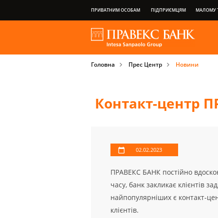
ПРИВАТНИМ ОСОБАМ
ПІДПРИЄМЦЯМ
МАЛОМУ Т
НАША ГРУПА
ПРО БАНК
ПРИВІЛЕЇ ПЛАТІЖНИХ КАРТОК
Головна
Прес Центр
Новини
ВАЖЛИВА ІНФОРМАЦІЯ ДЛЯ КЛІЄНТІВ
Контакт-центр П
02.02.2023
ПРАВЕКС БАНК постійно вдоскон
часу, банк закликає клієнтів з
найпопулярніших є контакт-цен
клієнтів.