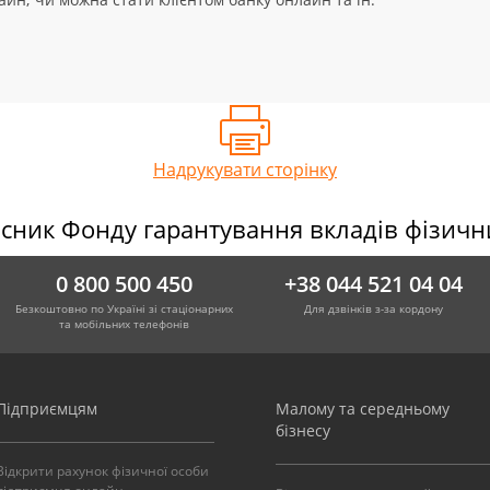
Надрукувати сторінку
сник Фонду гарантування вкладів фізичн
0 800 500 450
+38 044 521 04 04
Безкоштовно по Україні зі стаціонарних
Для дзвінків з-за кордону
та мобільних телефонів
Підприємцям
Малому та середньому
бізнесу
Відкрити рахунок фізичної особи