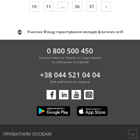
10
11
...
36
37
›
Учасник Фонду гарантування вкладів фізичних осіб
0 800 500 450
Безкоштовно по Україні зі стаціонарних
та мобільних телефонів
+38 044 521 04 04
Для дзвінків з-за кордону
ПРИВАТНИМ ОСОБАМ