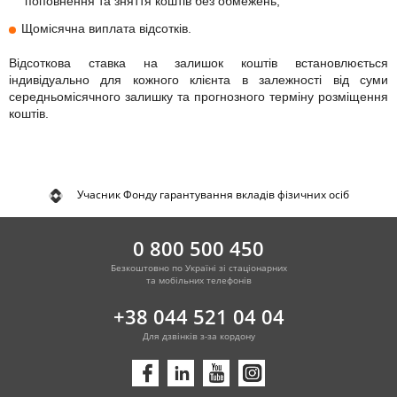
поповнення та зняття коштів без обмежень;
Щомісячна виплата відсотків.
Відсоткова ставка на залишок коштів встановлюється
індивідуально для кожного клієнта в залежності від суми
середньомісячного залишку та прогнозного терміну розміщення
коштів.
Учасник Фонду гарантування вкладів фізичних осіб
0 800 500 450
Безкоштовно по Україні зі стаціонарних
та мобільних телефонів
+38 044 521 04 04
Для дзвінків з-за кордону