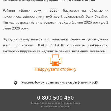
Рейтинг «Банки року – 2026» базується на об’єктивних
показниках звітності, яку публікує Національний банк України.
Під час розрахунків аналізувався період з 1 січня 2025 року до 1
січня 2026 року.
Здобуття титулу найкращого валютного банку — це свідчення
того, що клієнти ПРАВЕКС БАНК отримують стабільність,
експертну підтримку та надійність банку з іноземним капіталом.
Надрукувати сторінку
Учасник Фонду гарантування вкладів фізичних осіб
0 800 500 450
Безкоштовно по Україні зі стаціонарних
та мобільних телефонів