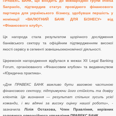
ПРАВЕКС БАНК, що входить до міжнародної групи Intesa
Sanpaolo, підтвердив статус провідного фінансового
партнера для українського бізнесу, здобувши першість у
номінації «ВАЛЮТНИЙ БАНК ДЛЯ БІЗНЕСУ» від
«Фінансового клубу».
Ця нагорода стала результатом щорічного дослідження
банківського сектору та офіційним підтвердженням високої
якості сервісу в сегменті зовнішньоекономічної діяльності.
Церемонія нагородження відбулася в межах XII Legal Banking
Forum, організованого «Фінансовим клубом» та видавництвом
«Юридична практика».
«Для ПРАВЕКС БАНК важливо бути вагомою частиною
фінансового сектору, підтримуючи його стійкість та довіру
клієнтів. Це визнання — результат спільних зусиль усієї
команди, і ми вдячні за високу оцінку нашої роботи»
, -
зазначила
Лілія Остахова, Член Правління, керівник
головного операційного управління ПРАВЕКС БАНК.