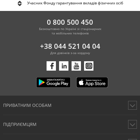
Учасник Фонду гарантування вкладів фізичних осіб
0 800 500 450
Безкоштовно по Україні зі стаціонарних
та мобільних телефонів
+38 044 521 04 04
Для дзвінків з-за кордону
ПРИВАТНИМ ОСОБАМ
Картки
ПІДПРИЄМЦЯМ
Рахунки
Перекази
Відкрити рахунок фізичної особи підприємця онлайн