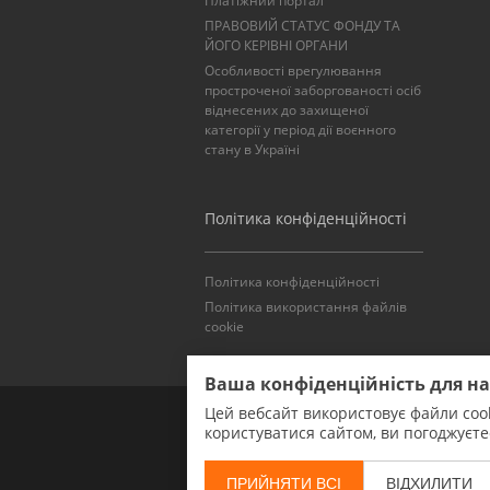
Платіжний портал
ПРАВОВИЙ СТАТУС ФОНДУ ТА
ЙОГО КЕРІВНІ ОРГАНИ
Особливості врегулювання
простроченої заборгованості осіб
віднесених до захищеної
категорії у період дії воєнного
стану в Україні
Політика конфіденційності
Політика конфіденційності
Політика використання файлів
cookie
Ваша конфіденційність для н
Цей вебсайт використовує файли cook
користуватися сайтом, ви погоджуєт
ПРИЙНЯТИ ВСІ
ВІДХИЛИТИ