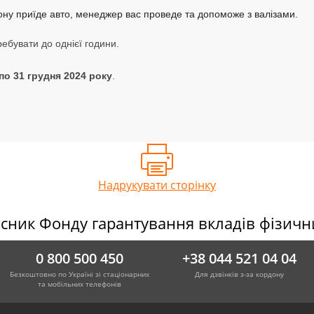
ону приїде авто, менеджер вас проведе та допоможе з валізами.
ребувати до однієї години.
по 31 грудня 2024 року
.
Надрукувати сторінку
сник Фонду гарантування вкладів фізичн
0 800 500 450
+38 044 521 04 04
Безкоштовно по Україні зі стаціонарних
Для дзвінків з-за кордону
та мобільних телефонів