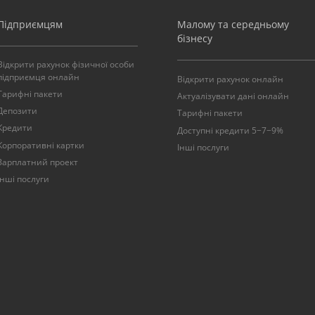
Підприємцям
Малому та середньому
бізнесу
Відкрити рахунок фізичної особи
підприємця онлайн
Відкрити рахунок онлайн
Тарифні пакети
Актуалізувати дані онлайн
Депозити
Тарифні пакети
Кредити
Доступні кредити 5−7−9%
Корпоративні картки
Інші послуги
Зарплатний проект
Інші послуги