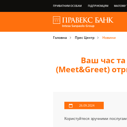
ПРИВАТНИМ ОСОБАМ
ПІДПРИЄМЦЯМ
МАЛОМУ Т
НАША ГРУПА
ПРО БАНК
ПРИВІЛЕЇ ПЛАТІЖНИХ КАРТОК
Головна
Прес Центр
Новини
ВАЖЛИВА ІНФОРМАЦІЯ ДЛЯ КЛІЄНТІВ
Ваш час та
(Meet&Greet) от
26.09.2024
Користуйтеся зручними послугами 