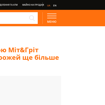
ДІЛЕННЯ ТА АТМ
МАЙНО НА ПРОДАЖ
UA
EN
E
ДЕПОЗИТ СТАНДАРТ
МЕНЮ
НКІНГ
ою Міт&Гріт
орожей ще більше