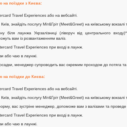
 на поїздки з Києва:
rcard Travel Experiences або на вебсайті.
о Київ, знайдіть послугу Міт&Гріт (Meet&Greet) на київському вокзалі
ну біля лаунжа Укрзалізниці (ліворуч від центрального входу)*
жуть вам із розвантаженням валіз.
ercard Travel Experiences при вході в лаунж.
ви або чаю в лаунжі.
посадки, менеджер супроводить вас окремим проходом до потяга та
 на поїздки до Києва:
rcard Travel Experiences або на вебсайті.
о Київ, знайдіть послугу Міт&Гріт (Meet&Greet) на київському вокзалі
орму, вас зустріне менеджер, допоможе вам з валізами та проведе
ercard Travel Experiences при вході в лаунж.
ви або чаю в лаунжі.