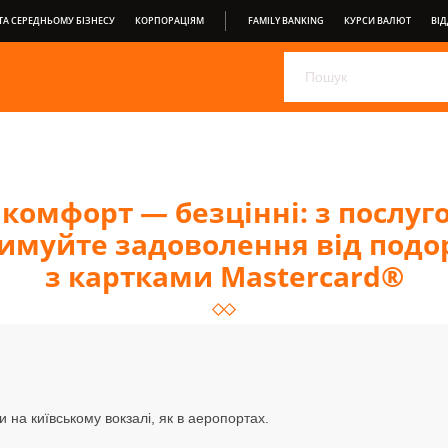
А СЕРЕДНЬОМУ БІЗНЕСУ
КОРПОРАЦІЯМ
FAMILY BANKING
КУРСИ ВАЛЮТ
ВІД
ОБЕРІТЬ СВІЙ ДЕПОЗИТ ВІД ПРАВЕКС БАНК
PRAVEX ONLIN
PRAVEXBANK BIZ
ДЛЯ СПОЖИВАЧІВ
ВІДКРИТИЙ БА
УМОВИ ОБСЛУГОВУВАННЯ
 комфорт ― безцінні: з послуг
римуйте задоволення від под
з картками Mastercard®
на київському вокзалі, як в аеропортах.