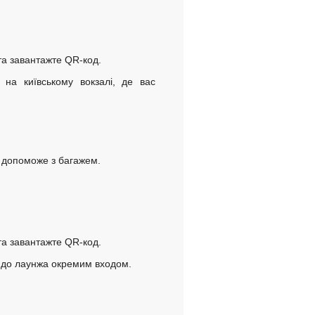
 та завантажте QR-код.
 на київському вокзалі, де вас
 допоможе з багажем.
 та завантажте QR-код.
 до лаунжа окремим входом.