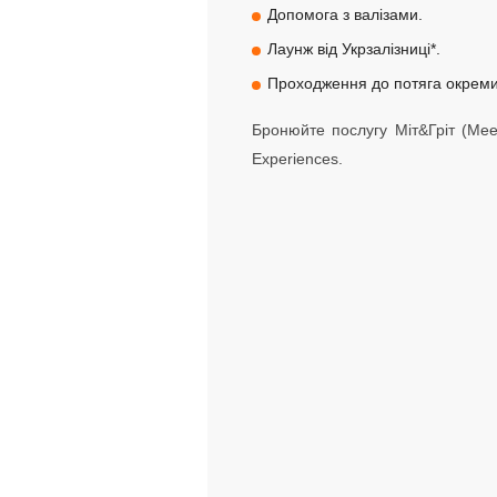
Допомога з валізами.
Лаунж від Укрзалізниці*.
Проходження до потяга окрем
Бронюйте послугу Міт&Гріт (Meet
Experiences.