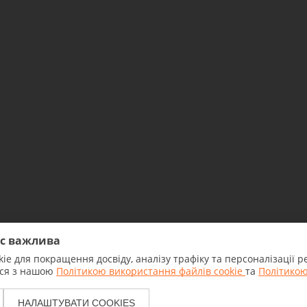
ас важлива
ie для покращення досвіду, аналізу трафіку та персоналізації
2026 Всі права захищені.
еся з нашою
Політикою використання файлів cookie
та
Політикою
Ліцензія НБУ №7 від 18.04.2018.
Банк зареєстровано НБУ
29.12.1992 в Державному
НАЛАШТУВАТИ COOKIES