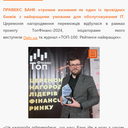
ПРАВЕКС БАНК
отримав визнання
як один із провідних
банків з найкращими умовами для обслуговування ІТ
.
Церемонія нагородження переможців відбулася в рамках
проекту ТопФінанс-2024, ініціаторами якого
виступили
та журнал «ТОП-100: Рейтинги найкращих».
Delo.ua
«
Ця нагорода підтверджує, що наш Банк іде в ногу з часом,