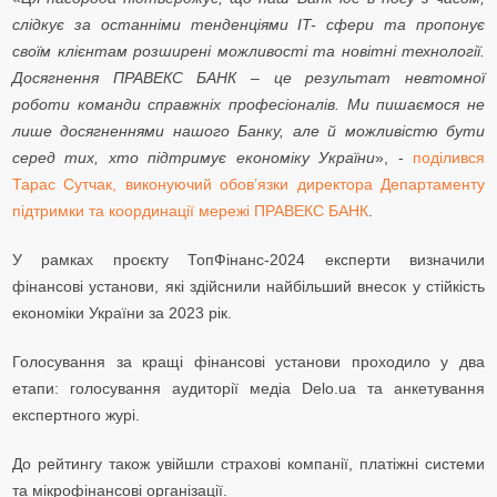
слідкує за останніми тенденціями IT- сфери та пропонує
своїм клієнтам розширені можливості та новітні технології.
Досягнення ПРАВЕКС БАНК – це результат невтомної
роботи команди справжніх професіоналів. Ми пишаємося не
лише досягненнями нашого Банку, але й можливістю бути
серед тих, хто підтримує економіку України
», -
поділився
Тарас Сутчак, виконуючий обов’язки директора Департаменту
підтримки та координації мережі ПРАВЕКС БАНК
.
У рамках проєкту ТопФінанс-2024 експерти визначили
фінансові установи, які здійснили найбільший внесок у стійкість
економіки України за 2023 рік.
Голосування за кращі фінансові установи проходило у два
етапи: голосування аудиторії медіа Delo.ua та анкетування
експертного журі.
До рейтингу також увійшли страхові компанії, платіжні системи
та мікрофінансові організації.