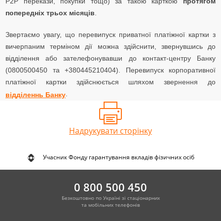
P2P перекази, покупки тощо) за такою карткою
протягом
попередніх трьох місяців
.
Звертаємо увагу, що перевипуск приватної платіжної картки з
вичерпаним терміном дії можна здійснити, звернувшись до
відділення або зателефонувавши до контакт-центру Банку
(0800500450 та +380445210404). Перевипуск корпоративної
платіжної картки здійснюється шляхом звернення до
.
відділеннь Банку
Надрукувати сторінку
Учасник Фонду гарантування вкладів фізичних осіб
0 800 500 450
Безкоштовно по Україні зі стаціонарних
та мобільних телефонів