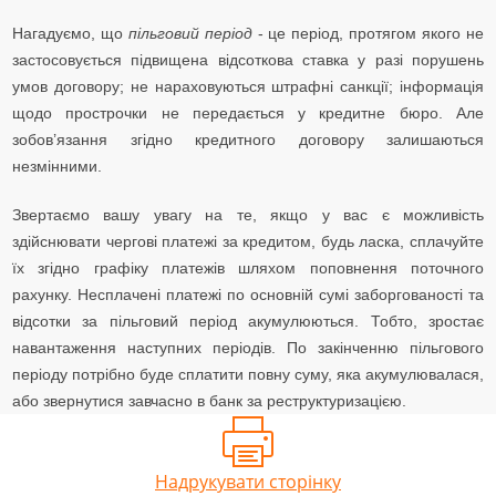
Нагадуємо, що
пільговий період
- це період, протягом якого не
застосовується підвищена відсоткова ставка у разі порушень
умов договору;
не нараховуються штрафні санкції;
інформація
щодо прострочки не передається у кредитне бюро.
Але
зобов’язання згідно кредитного договору залишаються
незмінними.
Звертаємо вашу увагу на те, якщо у вас є можливість
здійснювати чергові платежі за кредитом, будь ласка, сплачуйте
їх згідно графіку платежів шляхом поповнення поточного
рахунку. Несплачені платежі по основній сумі заборгованості та
відсотки за пільговий період акумулюються. Тобто, зростає
навантаження наступних періодів. По закінченню пільгового
періоду потрібно буде сплатити повну суму, яка акумулювалася,
або звернутися завчасно в банк за реструктуризацією.
Надрукувати сторінку