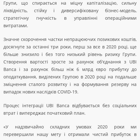
Групи, що спирається на міцну капіталізацію, сильну
ліквідність, стійку і диверсифіковану бізнес-модель,
стратегічну гнучкість в управлінні операційними
витратами.
Значне скорочення частки непрацюючих позикових коштів,
досягнуте за останні три роки, перш за все в 2020 році, ще
більше знизило і без того низький рівень ризику Групи.
Створення вартості зросте за рахунок об'єднання з UBI
Banca і за рахунок більш ніж 6 млрд євро прибутку до
оподаткування, виділених Групою в 2020 році на подальше
зміцнення сталого розвитку і на формування резерву на
випадок нових наслідків COVID-19.
Процес інтеграції UBI Banca відбувається без соціальних
втрат і випереджає початковий план.
«У надзвичайно складних умовах 2020 роки ми
перевершили нашу мету і отримали чистий прибуток в