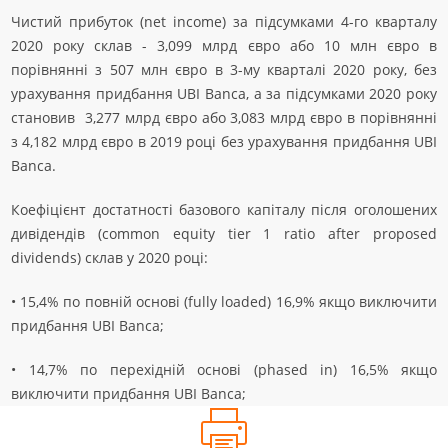
Чистий прибуток (net income) за підсумками 4-го кварталу
2020 року склав - 3,099 млрд євро або 10 млн євро в
порівнянні з 507 млн євро в 3-му кварталі 2020 року, без
урахування придбання UBI Banca, а за підсумками 2020 року
становив 3,277 млрд євро або 3,083 млрд євро в порівнянні
з 4,182 млрд євро в 2019 році без урахування придбання UBI
Banca.
Коефіцієнт достатності базового капіталу після оголошених
дивідендів (common equity tier 1 ratio after proposed
dividends) склав у 2020 році:
• 15,4% по повній основі (fully loaded) 16,9% якщо виключити
придбання UBI Banca;
• 14,7% по перехідній основі (phased in) 16,5% якщо
виключити придбання UBI Banca;