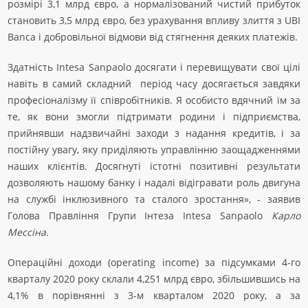
розмірі 3,1 млрд євро, а нормалізований чистий прибуток
становить 3,5 млрд євро, без урахування впливу злиття з UBI
Banca і добровільної відмови від стягнення деяких платежів.
Здатність Intesa Sanpaolo досягати і перевищувати свої цілі
навіть в самий складний період часу досягається завдяки
професіоналізму її співробітників. Я особисто вдячний їм за
те, як вони змогли підтримати родини і підприємства,
прийнявши надзвичайні заходи з надання кредитів, і за
постійну увагу, яку приділяють управлінню заощадженнями
наших клієнтів. Досягнуті істотні позитивні результати
дозволяють нашому банку і надалі відігравати роль двигуна
на службі інклюзивного та сталого зростання», - заявив
Голова Правління Групи Інтеза Intesa Sanpaolo
Карло
Мессіна
.
Операційні доходи (operating income) за підсумками 4-го
кварталу 2020 року склали 4,251 млрд євро, збільшившись на
4,1% в порівнянні з 3-м кварталом 2020 року, а за