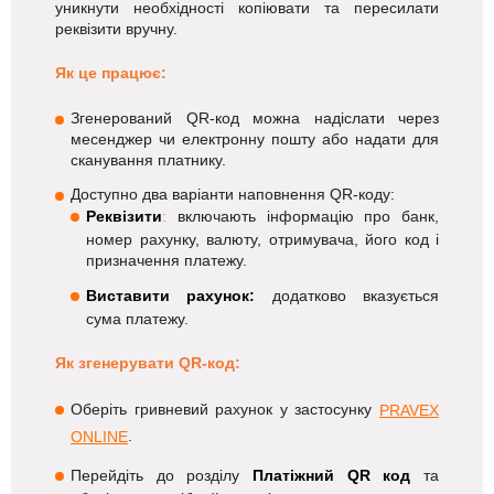
уникнути необхідності копіювати та пересилати
реквізити вручну.
Як це працює:
Згенерований QR-код можна надіслати через
месенджер чи електронну пошту або надати для
сканування платнику.
Доступно два варіанти наповнення QR-коду:
Реквізити
:
включають інформацію про банк,
номер рахунку, валюту, отримувача, його код і
призначення платежу.
Виставити рахунок:
додатково вказується
сума платежу.
Як згенерувати QR-код:
Оберіть гривневий рахунок у застосунку
PRAVEX
.
ONLINE
Перейдіть до розділу
Платіжний QR код
та