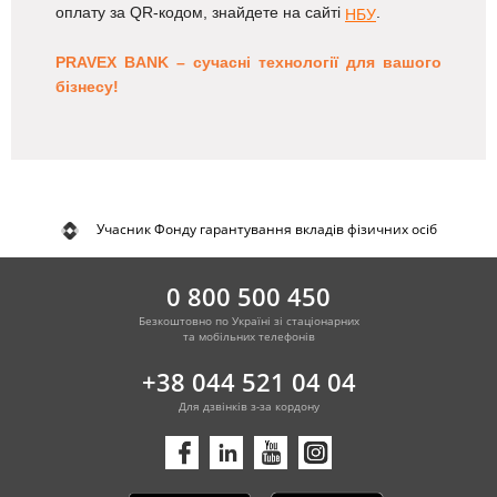
оплату за QR-кодом, знайдете на сайті
.
НБУ
PRAVEX BANK – сучасні технології для вашого
бізнесу!
Учасник Фонду гарантування вкладів фізичних осіб
0 800 500 450
Безкоштовно по Україні зі стаціонарних
та мобільних телефонів
+38 044 521 04 04
Для дзвінків з-за кордону