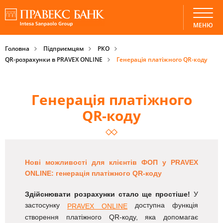
МЕНЮ
Головна
Підприємцям
РКО
QR-розрахунки в PRAVEX ONLINE
Генерація платіжного QR-коду
Генерація платіжного
QR-коду
Нові можливості для клієнтів ФОП у PRAVEX
ONLINE: генерація платіжного QR-коду
Здійснювати розрахунки стало ще простіше!
У
застосунку
доступна функція
PRAVEX ONLINE
створення платіжного QR-коду, яка допомагає