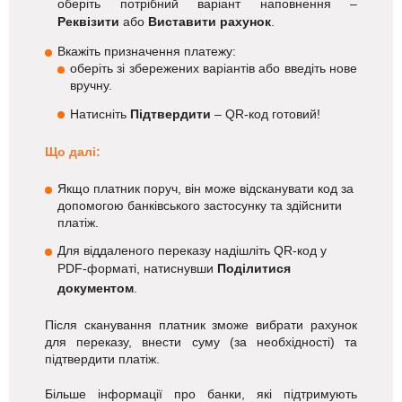
оберіть потрібний варіант наповнення –
Реквізити
або
Виставити рахунок
.
Вкажіть призначення платежу:
оберіть зі збережених варіантів або
введіть нове
вручну.
Натисніть
Підтвердит
и
– QR-код готовий!
Що далі:
Якщо платник поруч, він може відсканувати код за
допомогою банківського застосунку та здійснити
платіж.
Для віддаленого переказу надішліть QR-код у
PDF-форматі, натиснувши
Поділитися
документом
.
Після сканування платник зможе вибрати рахунок
для переказу, внести суму (за необхідності) та
підтвердити платіж.
Більше інформації про банки, які підтримують