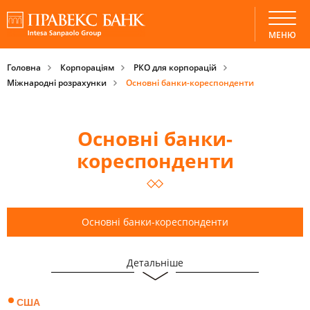
МЕНЮ
Головна
Корпораціям
РКО для корпорацій
Міжнародні розрахунки
Основні банки-кореспонденти
Основні банки-
кореспонденти
Основні банки-кореспонденти
Детальніше
Банківські перекази
США
Операції з безготівковою іноземною валютою