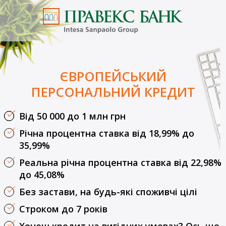
ЄВРОПЕЙСЬКИЙ
ПЕРСОНАЛЬНИЙ КРЕДИТ
Від 50 000 до 1 млн грн
Річна процентна ставка від 18,99% до
35,99%
0% річних на три перші місяці -
пільгова номінальна ставка з
Реальна річна процентна ставка від 22,98%
дати отримання кредиту.
до 45,08%
Пропозиція діє до 28 лютого
Без застави, на будь-які споживчі цілі
2021 року включно. Після
завершення пільгового
Строком до 7 років
періоду процентна ставка