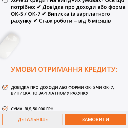
Хочеш кредит на вигідних умовах? Ось що
встановлюється на рівні
потрібно: ✔ Довідка про доходи або форма
стандартної, згідно обраного
ОК-5 / ОК-7 ✔ Виписка із зарплатного
кредиту. Реальна річна
процентна ставка
рахунку ✔ Стаж роботи – від 6 місяців
становитиме 19,3% при
кредитуванні на 20 місяців (та
20,1% при кредитуванні - на 60
місяців).
УМОВИ ОТРИМАННЯ КРЕДИТУ:
ДОВІДКА ПРО ДОХОДИ АБО ФОРМИ ОК-5 ЧИ ОК-7,
ВИПИСКА ПО ЗАРПЛАТНОМУ РАХУНКУ
СУМА ВІД 50 000 ГРН
ДЕТАЛЬНІШЕ
ЗАМОВИТИ
СТАЖ РОБОТИ НА ОСТАННЬОМУ МІСЦІ РОБОТИ НЕ